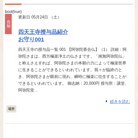
bool(true)
更新日 05月24日 （土）
四天王寺授与品紹介
お守り001
四天王寺の授与品一覧 001 【阿弥陀香合仏】（1） 詳細：阿
弥陀さまは、西方極楽浄土の仏さまです。「南無阿弥陀仏」
と称えさえすれば、阿弥陀さまの本願の力によって極楽世界
に生きることができるといわれています。我々が臨終のと
き、阿弥陀さまが眼前に現れ、瞬時に極楽に往生することが
できるといわれています。 御志納：20,000円 授与所：講堂、
阿弥陀堂...
続きを読む
場所