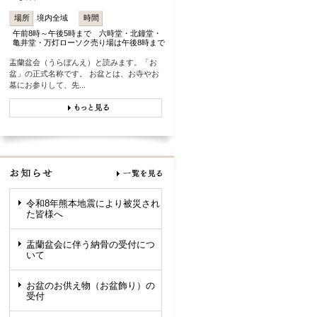
場所
境内全域
時間
午前8時～午後5時まで 六時堂・北鐘堂・
亀井堂・万灯ローソク売り場は午後8時まで
盂蘭盆会（うらぼんえ）と読みます。「お
盆」の正式名称です。 お盆とは、お寺やお
墓にお参りして、先...
令和8年熊本地震により被災され
た皆様へ
盂蘭盆会に伴う納骨の受付につ
いて
お盆のお供え物（お盆飾り）の
受付