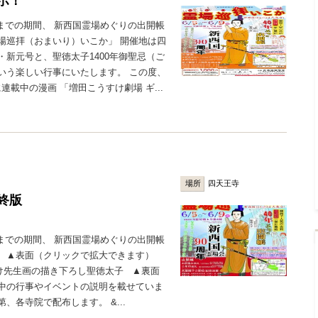
ボ！
）までの期間、 新西国霊場めぐりの出開帳
場巡拝（おまいり）いこか」 開催地は四
・新元号と、聖徳太子1400年御聖忌（ご
いう楽しい行事にいたします。 この度、
連載中の漫画 「増田こうすけ劇場 ギ...
場所
四天王寺
終版
）までの期間、 新西国霊場めぐりの出開帳
。 ▲表面（クリックで拡大できます）
け先生画の描き下ろし聖徳太子 ▲裏面
間中の行事やイベントの説明を載せていま
、各寺院で配布します。 &...