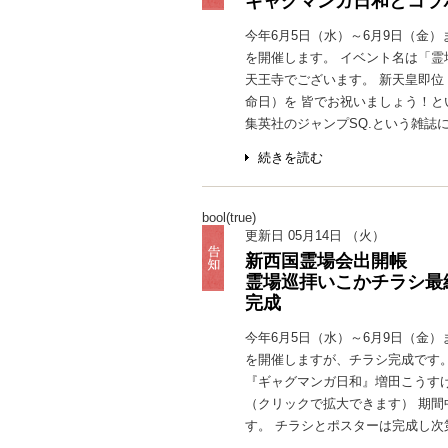
ギャグマンガ日和とコラ
今年6月5日（水）～6月9日（金
を開催します。 イベント名は「霊
天王寺でございます。 新天皇即位
命日）を 皆でお祝いましょう！と
集英社のジャンプSQ.という雑誌に
続きを読む
bool(true)
更新日 05月14日 （火）
新西国霊場会出開帳
霊場巡拝いこかチラシ最
完成
今年6月5日（水）～6月9日（金
を開催しますが、チラシ完成です
『ギャグマンガ日和』増田こうす
（クリックで拡大できます） 期
す。 チラシとポスターは完成し次第