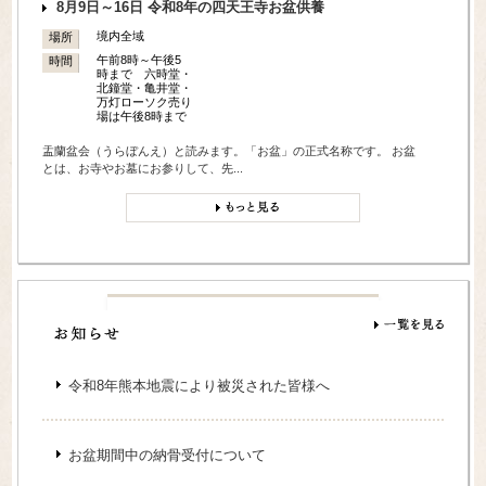
8月9日～16日 令和8年の四天王寺お盆供養
境内全域
場所
午前8時～午後5
時間
時まで 六時堂・
北鐘堂・亀井堂・
万灯ローソク売り
場は午後8時まで
盂蘭盆会（うらぼんえ）と読みます。「お盆」の正式名称です。 お盆
とは、お寺やお墓にお参りして、先...
令和8年熊本地震により被災された皆様へ
お盆期間中の納骨受付について