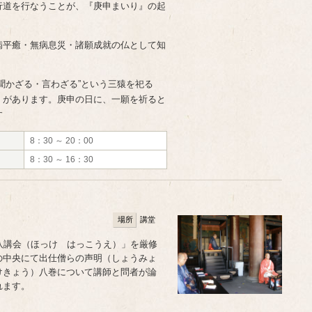
行道を行なうことが、『庚申まいり』の起
病平癒・無病息災・諸願成就の仏として知
聞かざる・言わざる”という三猿を祀る
）があります。庚申の日に、一願を祈ると
す
8：30 ～ 20：00
8：30 ～ 16：30
場所
講堂
八講会（ほっけ はっこうえ）」を厳修
の中央にて出仕僧らの声明（しょうみょ
けきょう）八巻について講師と問者が論
れます。