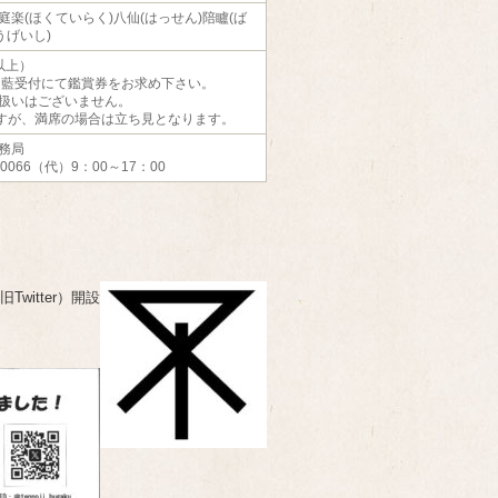
楽(ほくていらく)八仙(はっせん)陪矑(ば
うげいし)
以上）
伽藍受付にて鑑賞券をお求め下さい。
扱いはございません。
ますが、満席の場合は立ち見となります。
務局
-0066（代）9：00～17：00
witter）開設