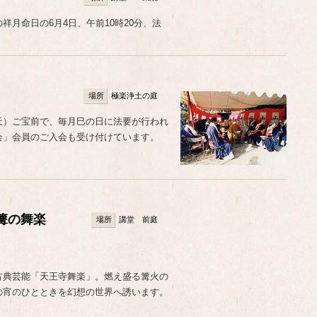
祥月命日の6月4日、午前10時20分、法
場所
極楽浄土の庭
天）ご宝前で、毎月巳の日に法要が行われ
会」会員のご入会も受け付けています。
）篝の舞楽
場所
講堂 前庭
古典芸能「天王寺舞楽」。燃え盛る篝火の
の宵のひとときを幻想の世界へ誘います。