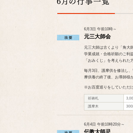
6月3日 午前10時～
元三大師会
元三大師は古くより「角大
学業成就・合格祈願のご利
「おみくじ」を考えられた
毎月3日、護摩供を修法し
摩供養の終了後、お導師様
※お百度巡りをしていただ
祈祷札
3,0
護摩木
30
6月4日 午前10時20分～
伝教大師忌