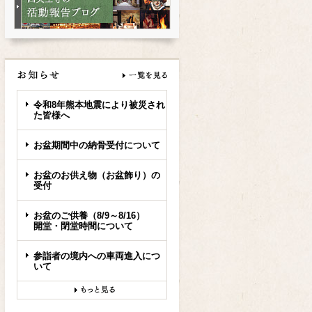
令和8年熊本地震により被災され
た皆様へ
お盆期間中の納骨受付について
お盆のお供え物（お盆飾り）の
受付
お盆のご供養（8/9～8/16）
開堂・閉堂時間について
参詣者の境内への車両進入につ
いて