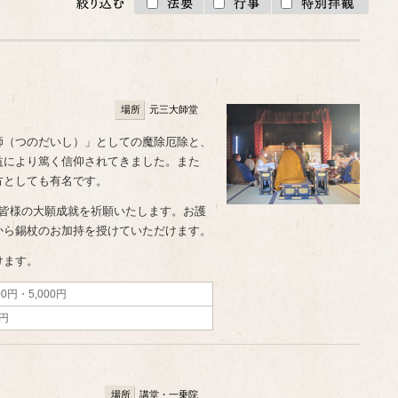
場所
元三大師堂
師（つのだいし）」としての魔除厄除と、
益により篤く信仰されてきました。また
方としても有名です。
、皆様の大願成就を祈願いたします。お護
から錫杖のお加持を授けていただけます。
けます。
00円・5,000円
0円
場所
講堂・一乗院