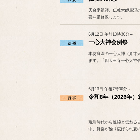
天台宗祖師、伝教大師最澄の
要を厳修致します。
6月12日 午前10時30分～
一心大神会例祭
本坊庭園の一心大神（弁才
ます。「四天王寺一心大神
6月13日 午後7時00分～
令和8年（2026年
飛鳥時代から連綿と伝わる
中、舞楽が繰り広げられ夏