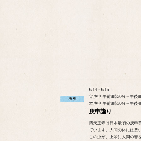
6/14・6/15
宵庚申 午前8時30分～午後8
本庚申 午前8時30分～午後4
庚申詣り
四天王寺は日本最初の庚申
ています。人間の体には悪
この虫が、上帝に人間の罪