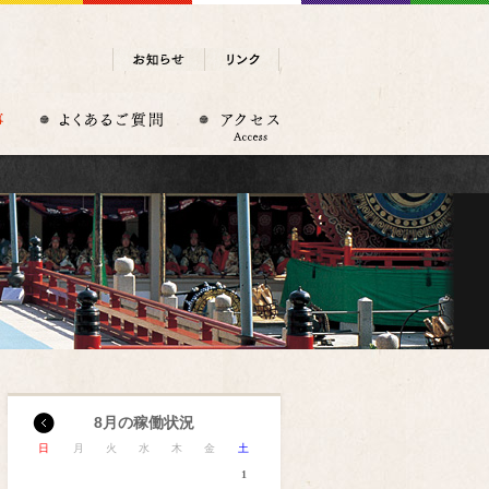
8月の稼働状況
日
月
火
水
木
金
土
1