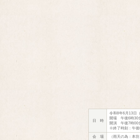
令和8年6月13日
開場 午後6時30
日 時
開演 午後7時00
※終了時刻：午後
会 場
（雨天の為：本坊