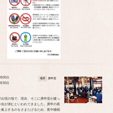
時00分
場所
庚申堂
時30分
尊出現の地で、現在、そこに庚申堂が建っ
い虫が潜むといわれてきました。庚申の夜
を奏上するのをさまたげるため、夜中睡眠