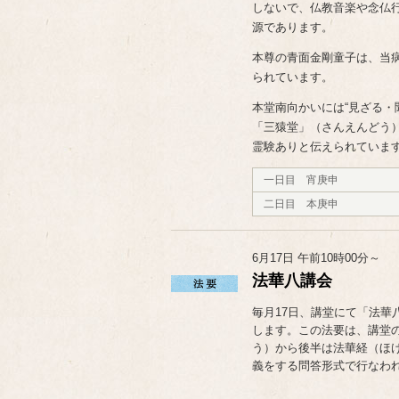
しないで、仏教音楽や念仏
源であります。
本尊の青面金剛童子は、当
られています。
本堂南向かいには“見ざる・
「三猿堂」（さんえんどう
霊験ありと伝えられていま
一日目 宵庚申
二日目 本庚申
6月17日 午前10時00分～
法華八講会
毎月17日、講堂にて「法華
します。この法要は、講堂
う）から後半は法華経（ほ
義をする問答形式で行なわ