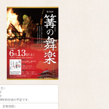
（土）
分
分
8時30分頃の予定です。
 五智光院）