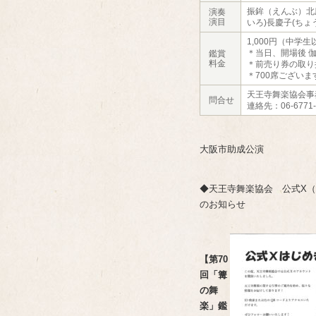
振鉾（えんぶ）北庭
演奏
演目
いろ)長慶子(ちょ
1,000円（中学生
＊当日、開場後 
鑑賞
料金
＊前売り券の取り
＊700席ござい
天王寺舞楽協会事
問合せ
連絡先：06-6771
大阪市助成公演
◆天王寺舞楽協会 公式X（旧T
のお知らせ
【第70
回「篝
の舞
楽」鑑