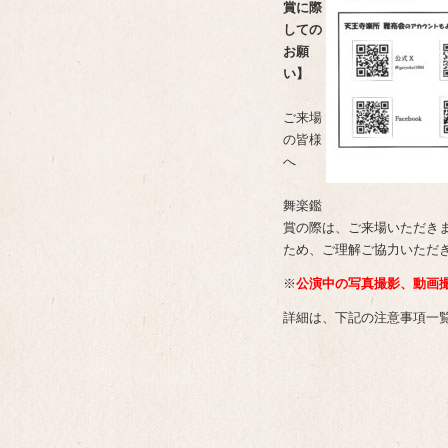
賞に際
しての
お願
い】
ご来場
の皆様
へ
舞楽鑑
賞の際は、ご来場いただき
ため、ご理解ご協力いただ
※
公演中の写真撮影、動画
詳細は、下記の注意事項一