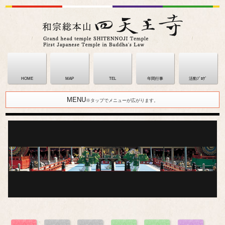
HOME
MAP
TEL
年間行事
活動ﾌﾞﾛｸﾞ
MENU
※タップでメニューが広がります。