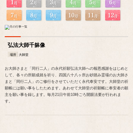
弘法大師千躰像
場所
大師堂
お大師さまと「同行二人」の永代祈願弘法大師への報恩感謝をはじめと
して、各々の所願成就を祈り、四国八十八ヶ所お砂踏み霊場のお大師さ
まと「同行二人」のご修行をさせていただく永代奉安です。大師堂の祈
願帳には願い事をしたためます。あわせて大師堂の祈願帳に奉安者の願
主を願い事を録します。毎月21日午前10時ごろ開眼法要が行われま
す。