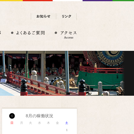
8月の稼働状況
日
月
火
水
木
金
土
1