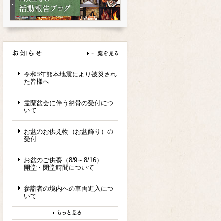
令和8年熊本地震により被災され
た皆様へ
盂蘭盆会に伴う納骨の受付につ
いて
お盆のお供え物（お盆飾り）の
受付
お盆のご供養（8/9～8/16）
開堂・閉堂時間について
参詣者の境内への車両進入につ
いて