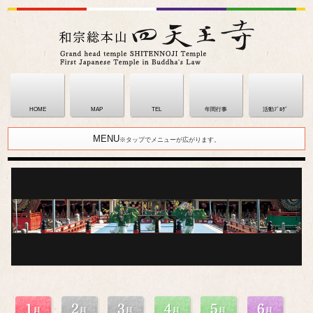
HOME
MAP
TEL
年間行事
活動ﾌﾞﾛｸﾞ
MENU
※タップでメニューが広がります。