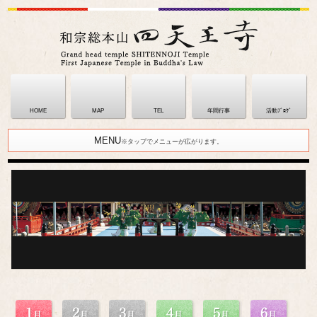
HOME
MAP
TEL
年間行事
活動ﾌﾞﾛｸﾞ
MENU
※タップでメニューが広がります。