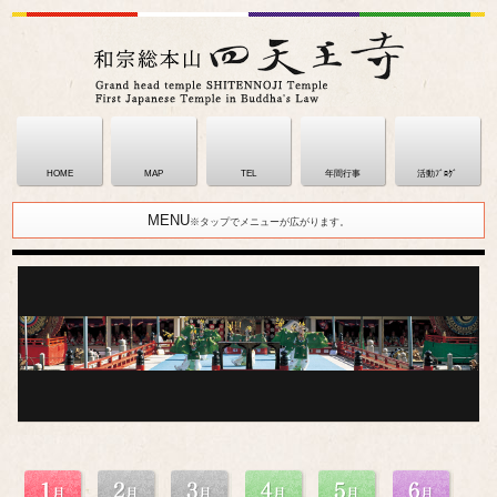
HOME
MAP
TEL
年間行事
活動ﾌﾞﾛｸﾞ
MENU
※タップでメニューが広がります。