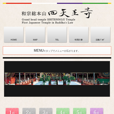
HOME
MAP
TEL
年間行事
活動ﾌﾞﾛｸﾞ
MENU
※タップでメニューが広がります。