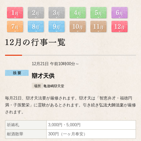
12月21日 午前10時00分～
辯才天供
場所
亀遊嶋辯天堂
毎月21日、辯才天法要が厳修されます。辯才天は「智恵弁才・福徳円
満・子孫繁栄」に霊験があるとされます。引き続き
弘法大師法楽
が厳修
されます。
祈祷札
3,000円・5,000円
献酒散華
300円（一ヶ月奉安）