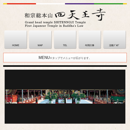
HOME
MAP
TEL
年間行事
活動ﾌﾞﾛｸﾞ
MENU
※タップでメニューが広がります。