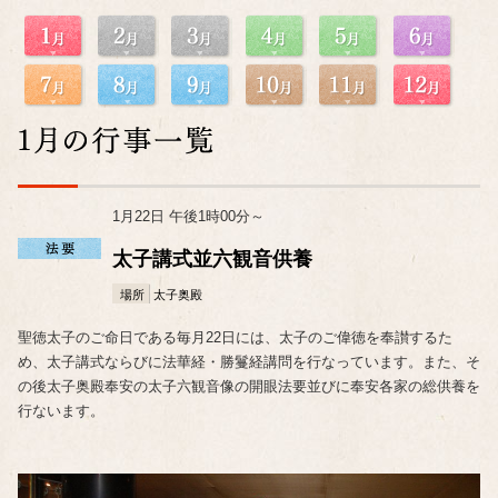
1月22日 午後1時00分～
太子講式並六観音供養
場所
太子奥殿
聖徳太子のご命日である毎月22日には、太子のご偉徳を奉讃するた
め、太子講式ならびに法華経・勝鬘経講問を行なっています。また、そ
の後太子奥殿奉安の太子六観音像の開眼法要並びに奉安各家の総供養を
行ないます。