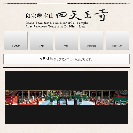
HOME
MAP
TEL
年間行事
活動ﾌﾞﾛｸﾞ
MENU
※タップでメニューが広がります。