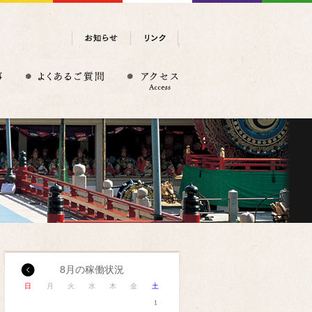
8月の稼働状況
日
月
火
水
木
金
土
1