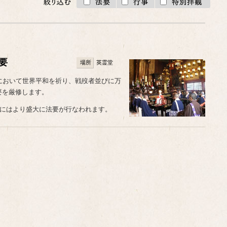
要
場所
英霊堂
において世界平和を祈り、戦歿者並びに万
要を厳修します。
日にはより盛大に法要が行なわれます。