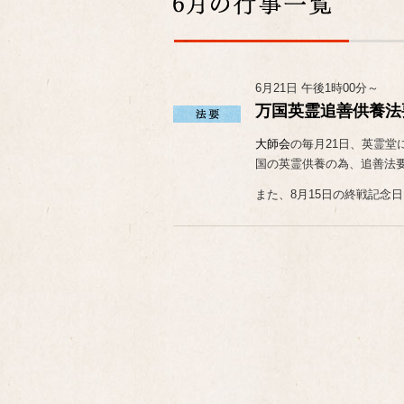
6月21日 午後1時00分～
万国英霊追善供養法
大師会
の毎月21日、英霊堂
国の英霊供養の為、追善法
また、8月15日の終戦記念