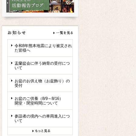
令和8年熊本地震により被災され
た皆様へ
盂蘭盆会に伴う納骨の受付につ
いて
お盆のお供え物（お盆飾り）の
受付
お盆のご供養（8/9～8/16）
開堂・閉堂時間について
参詣者の境内への車両進入につ
いて