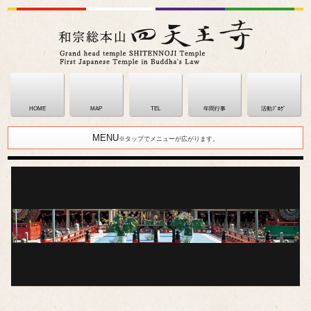
HOME
MAP
TEL
年間行事
活動ﾌﾞﾛｸﾞ
MENU
※タップでメニューが広がります。