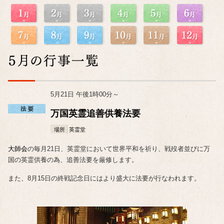
5月21日 午後1時00分～
万国英霊追善供養法要
場所
英霊堂
大師会
の毎月21日、英霊堂において世界平和を祈り、戦歿者並びに万
国の英霊供養の為、追善法要を厳修します。
また、8月15日の終戦記念日にはより盛大に法要が行なわれます。