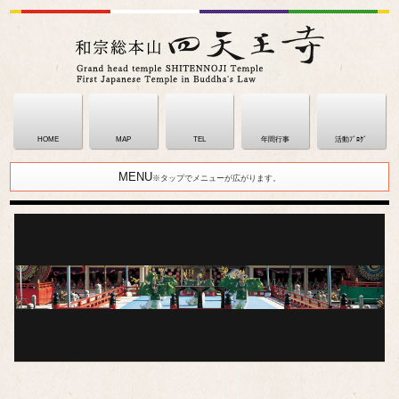
HOME
MAP
TEL
年間行事
活動ﾌﾞﾛｸﾞ
MENU
※タップでメニューが広がります。