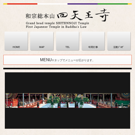
HOME
MAP
TEL
年間行事
活動ﾌﾞﾛｸﾞ
MENU
※タップでメニューが広がります。