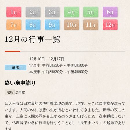
12月16日・12月17日
宵庚申 午前8時30分～午後8時00分
本庚申 午前8時30分～午後4時00分
終い庚申詣り
場所
庚申堂
四天王寺は日本最初の庚申尊出現の地で、現在、そこに庚申堂が建って
います。人間の体には悪い虫が潜むといわれてきました。庚申の夜この
虫が、上帝に人間の罪を奏上するのをさまたげるため、夜中睡眠しない
で、仏教音楽や念仏行道を行なうことが、『庚申まいり』の起源であり
ます。