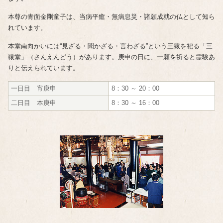
本尊の青面金剛童子は、当病平癒・無病息災・諸願成就の仏として知ら
れています。
本堂南向かいには“見ざる・聞かざる・言わざる”という三猿を祀る「三
猿堂」（さんえんどう）があります。庚申の日に、一願を祈ると霊験あ
りと伝えられています。
一日目 宵庚申
8：30 ～ 20：00
二日目 本庚申
8：30 ～ 16：00