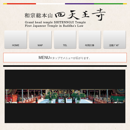
HOME
MAP
TEL
年間行事
活動ﾌﾞﾛｸﾞ
MENU
※タップでメニューが広がります。