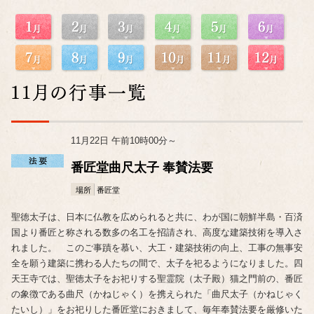
11月22日 午前10時00分～
番匠堂曲尺太子 奉賛法要
場所
番匠堂
聖徳太子は、日本に仏教を広められると共に、わが国に朝鮮半島・百済
国より番匠と称される数多の名工を招請され、高度な建築技術を導入さ
れました。 このご事蹟を慕い、大工・建築技術の向上、工事の無事安
全を願う建築に携わる人たちの間で、太子を祀るようになりました。四
天王寺では、聖徳太子をお祀りする聖霊院（太子殿）猫之門前の、番匠
の象徴である曲尺（かねじゃく）を携えられた「曲尺太子（かねじゃく
たいし）」をお祀りした番匠堂におきまして、毎年奉賛法要を厳修いた