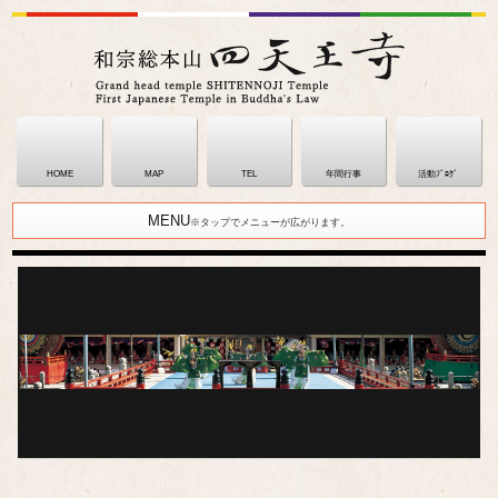
HOME
MAP
TEL
年間行事
活動ﾌﾞﾛｸﾞ
MENU
※タップでメニューが広がります。