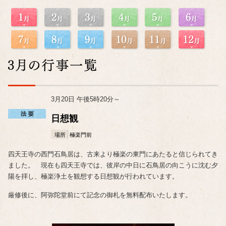
3月20日 午後5時20分～
日想観
場所
極楽門前
四天王寺の西門石鳥居は、古来より極楽の東門にあたると信じられてき
ました。 現在も四天王寺では、彼岸の中日に石鳥居の向こうに沈む夕
陽を拝し、極楽浄土を観想する日想観が行われています。
厳修後に、阿弥陀堂前にて記念の御札を無料配布いたします。