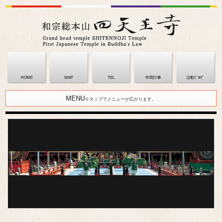
HOME
MAP
TEL
年間行事
活動ﾌﾞﾛｸﾞ
MENU
※タップでメニューが広がります。