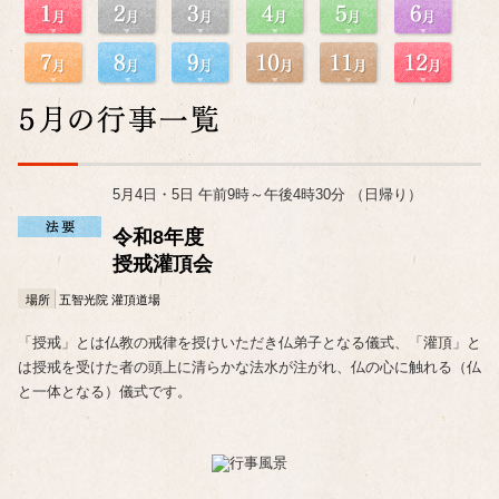
5月4日・5日 午前9時～午後4時30分 （日帰り）
令和8年度
授戒灌頂会
場所
五智光院 灌頂道場
「授戒」とは仏教の戒律を授けいただき仏弟子となる儀式、「
灌頂」と
は
授戒を受けた者の頭上に清らかな法水が注がれ、仏の心に触れる（仏
と一体となる）儀式です。