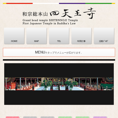
HOME
MAP
TEL
年間行事
活動ﾌﾞﾛｸﾞ
MENU
※タップでメニューが広がります。