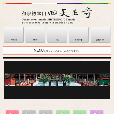
HOME
MAP
TEL
年間行事
活動ﾌﾞﾛｸﾞ
MENU
※タップでメニューが広がります。