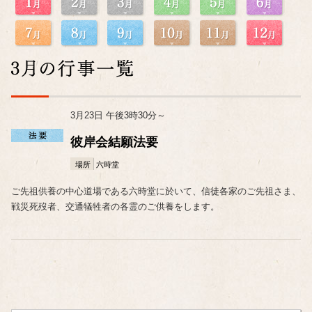
3月23日 午後3時30分～
彼岸会結願法要
場所
六時堂
ご先祖供養の中心道場である六時堂に於いて、信徒各家のご先祖さま、
戦災死歿者、交通犠牲者の各霊のご供養をします。