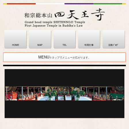
HOME
MAP
TEL
年間行事
活動ﾌﾞﾛｸﾞ
MENU
※タップでメニューが広がります。