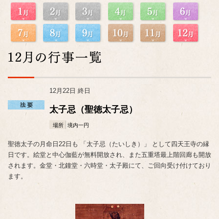
12月22日 終日
太子忌（聖徳太子忌）
場所
境内一円
聖徳太子の月命日22日も 「太子忌（たいしき）」 として四天王寺の縁
日です。絵堂と中心伽藍が無料開放され、また五重塔最上階回廊も開放
されます。金堂・北鐘堂・六時堂・太子殿にて、ご回向受け付けており
ます。