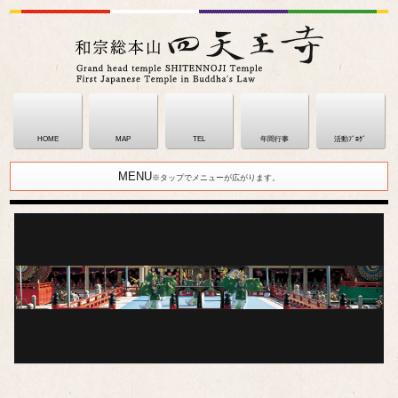
HOME
MAP
TEL
年間行事
活動ﾌﾞﾛｸﾞ
MENU
※タップでメニューが広がります。