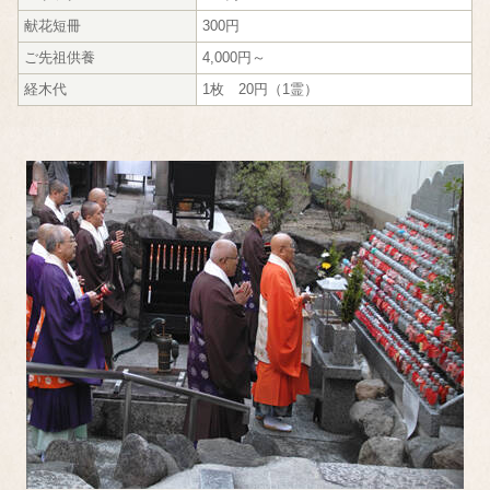
献花短冊
300円
ご先祖供養
4,000円～
経木代
1枚 20円（1霊）