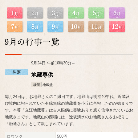
9月24日 午前10時30分～
地蔵尊供
場所
地蔵堂
毎月24日は、お地蔵さんのご縁日です。地蔵山は明治40年代、近隣及
び境内に祀られていた有縁無縁の地蔵尊を小丘に合祀したのが始まりで
す。本尊「立江地蔵尊」は古来眼病に霊験ありと篤く信仰されているお
地蔵さまです。地蔵山の西端には、逢坂清水のお地蔵さんをお祀りし
「融通さん」として親しまれています。
ロウソク
500円