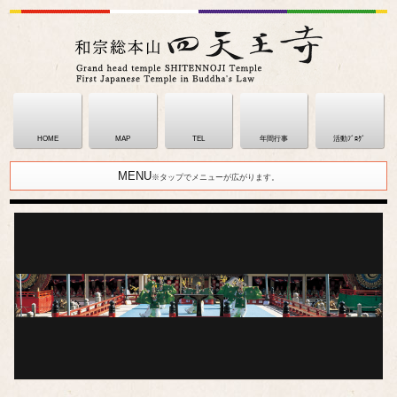
HOME
MAP
TEL
年間行事
活動ﾌﾞﾛｸﾞ
MENU
※タップでメニューが広がります。