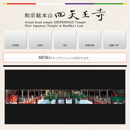
HOME
MAP
TEL
年間行事
活動ﾌﾞﾛｸﾞ
MENU
※タップでメニューが広がります。