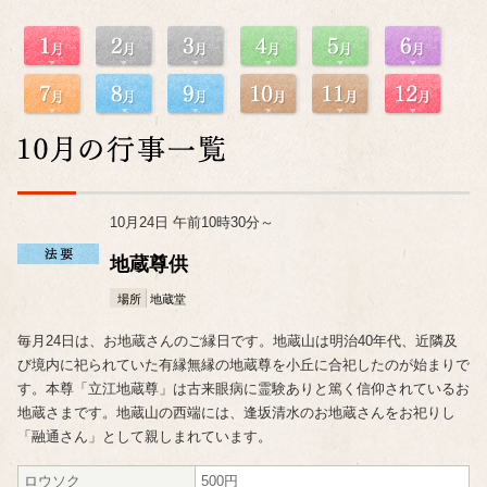
10月24日 午前10時30分～
地蔵尊供
場所
地蔵堂
毎月24日は、お地蔵さんのご縁日です。地蔵山は明治40年代、近隣及
び境内に祀られていた有縁無縁の地蔵尊を小丘に合祀したのが始まりで
す。本尊「立江地蔵尊」は古来眼病に霊験ありと篤く信仰されているお
地蔵さまです。地蔵山の西端には、逢坂清水のお地蔵さんをお祀りし
「融通さん」として親しまれています。
ロウソク
500円