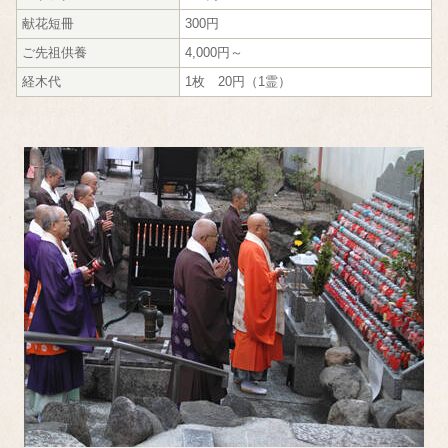
献花短冊
300円
ご先祖供養
4,000円～
経木代
1枚 20円（1霊）