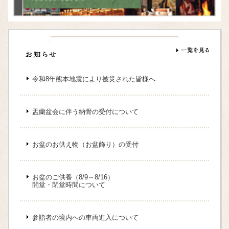
令和8年熊本地震により被災された皆様へ
盂蘭盆会に伴う納骨の受付について
お盆のお供え物（お盆飾り）の受付
お盆のご供養（8/9～8/16）
開堂・閉堂時間について
参詣者の境内への車両進入について