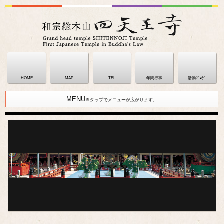
HOME
MAP
TEL
年間行事
活動ﾌﾞﾛｸﾞ
MENU
※タップでメニューが広がります。