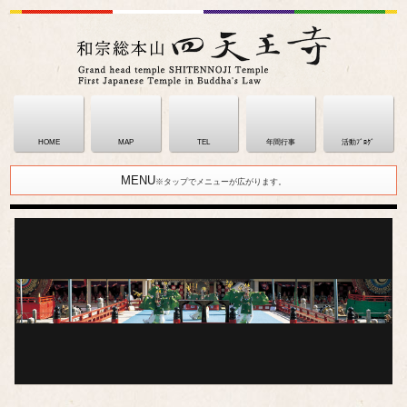
HOME
MAP
TEL
年間行事
活動ﾌﾞﾛｸﾞ
MENU
※タップでメニューが広がります。