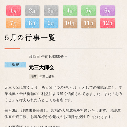
5月3日 午前10時00分～
元三大師会
場所
元三大師堂
元三大師は古くより「角大師（つのだいし）」としての魔除厄除と、学
業成就・合格祈願のご利益により篤く信仰されてきました。また「おみ
くじ」を考えられた方としても有名です。
毎月3日、護摩供を修法し、皆様の大願成就を祈願いたします。お護摩
供養の終了後、お導師様から錫杖のお加持を授けていただけます。