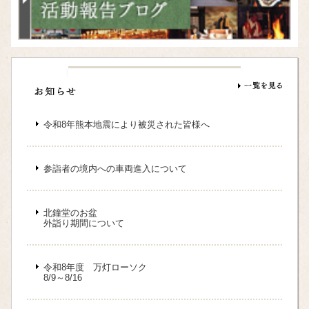
令和8年熊本地震により被災された皆様へ
参詣者の境内への車両進入について
北鐘堂のお盆
外詣り期間について
令和8年度 万灯ローソク
8/9～8/16