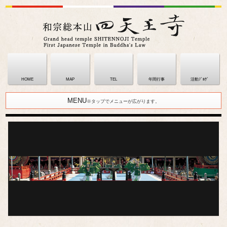
HOME
MAP
TEL
年間行事
活動ﾌﾞﾛｸﾞ
MENU
※タップでメニューが広がります。