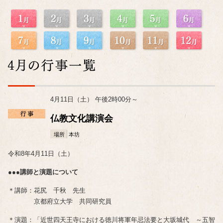
4月11日（土） 午後2時00分～
仏教文化講演会
場所
本坊
令和8年4月11日（土）
●●●講師と演題について
＊講師：花尻 千秋 先生
京都府立大学 共同研究員
＊演題：「近世四天王寺における徳川将軍年忌法要と大坂城代 ～五智