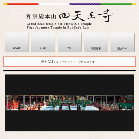
HOME
MAP
TEL
年間行事
活動ﾌﾞﾛｸﾞ
MENU
※タップでメニューが広がります。