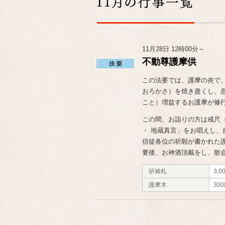
11月28日 12時00分～
不動尊護摩供
この法要では、護摩の炎で
おろかさ）を焼き盡くし、
こと）増益するお護摩が修
この間、お詣りの方は戒尺（
・ 地蔵真言」をお唱えし、
信徒各位の祈願が書かれた
要後、お神酒頂戴をし、散
祈祷札
3,0
護摩木
30