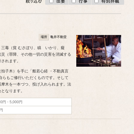
場所
亀井不動堂
、三毒（貧 むさぼり、瞋 いかり、癡
息災（罪障、その他一切の災害を消滅する
行されます。
拍子木）を手に「般若心経 ・不動真言
自らもご修行いただくものです。そして
護摩木を一本づつ、投げ入れられます。法
会となります。
00円・5,000円
0円