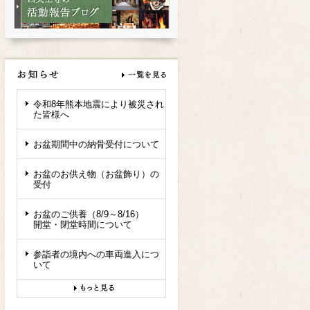
令和8年熊本地震により被災され
た皆様へ
お盆期間中の納骨受付について
お盆のお供え物（お盆飾り）の
受付
お盆のご供養（8/9～8/16）
開堂・閉堂時間について
参詣者の境内への車両進入につ
いて