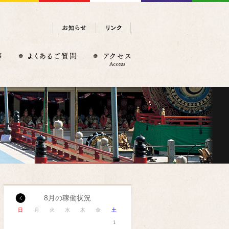
8月の稼働状況
日
月
火
水
木
金
土
1