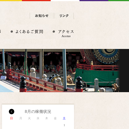
8月の稼働状況
日
月
火
水
木
金
土
1