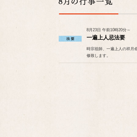
8月23日 午前10時20分～
一遍上人忌法要
時宗祖師、一遍上人の祥月命日
修致します。