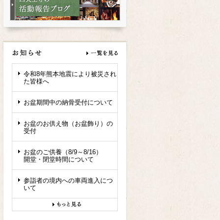
令和8年熊本地震により被災され
た皆様へ
お盆期間中の納骨受付について
お盆のお供え物（お盆飾り）の
受付
お盆のご供養（8/9～8/16）
開堂・閉堂時間について
参詣者の境内への車両進入につ
いて