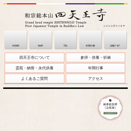
HOME
MAP
TEL
年間行事
活動ﾌﾞﾛｸﾞ
四天王寺について
参拝・供養・祈祷
霊苑・納骨・永代供養
年間行事
よくあるご質問
アクセス