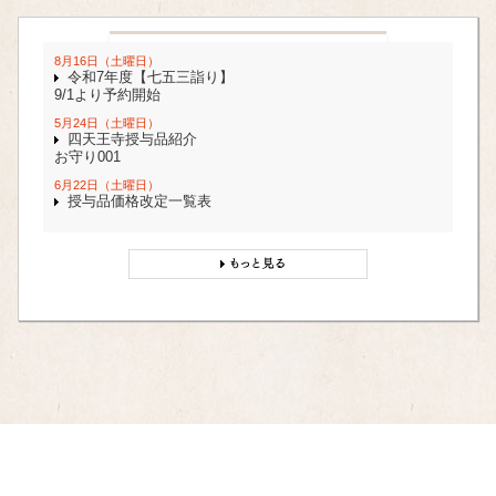
午前9時45分～
時間
続きを見る
8月16日（土曜日）
令和7年度【七五三詣り】
9/1より予約開始
参詣者の境内への車両進入について
5月24日（土曜日）
四天王寺授与品紹介
【お知らせ】 今後、四天王寺における境内への一般
お守り001
参詣者の車両乗り入れを不...
6月22日（土曜日）
授与品価格改定一覧表
本坊庭園の一心大神（弁才天）ご宝前で、毎月巳の日に
続きを見る
法要が行われます。「四天王寺一心大神会」会員の...
北鐘堂のお盆
8/13・8/14
外詣り期間について
庚申詣り
北鐘堂のお盆、外詣り期間は下記の通りです 期間：令
庚申堂
場所
和8年8月8日（土）～8月17日（月）
時間
宵庚申 午前8時30
分～午後8時00分
続きを見る
本庚申 午前8時30
分～午後4時30分