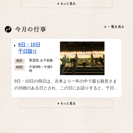
お盆期間中の納骨受付について 平素、納骨の受付場
所は、「六時堂」にて...
続きを見る
9日・10日
お盆のお供え物（お盆飾り）の受付
千日詣り
聖霊院 太子前殿
場所
お盆の期間にご先祖様へお供えされた物をお納め頂く
午前9時～午後5
時間
為のテントを 四天王寺境内...
時
続きを見る
9日・10日の両日は、古来より一年の中で最も観音さま
の功徳のある日とされ、この日にお詣りすると、千日...
お盆のご供養（8/9～8/16）
開堂・閉堂時間について
8月11日
一心大神会例祭
盂蘭盆会（うらぼんえ）と読みます。「お盆」の正式
本坊
場所
名称です。 お盆とは、お寺や...