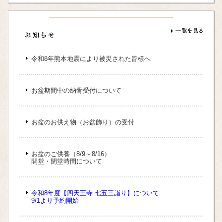
（太子殿）
5,000円
千日詣り
3,000円
8/9、10
（六時堂）
5,000円
十三詣り
3,000円
4/1～4/30
（太鼓楼）
5,000円
令和8年熊本地震により被災された皆様へ
お盆期間中の納骨受付について
お盆のお供え物（お盆飾り）の受付
お盆のご供養（8/9～8/16）
開堂・閉堂時間について
令和8年度【四天王寺 七五三詣り】について
9/1より予約開始