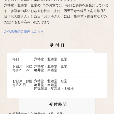
六時堂・北鐘堂・金堂の3つのお堂では、毎日ご供養をお受けしていま
す。参詣者の多いお盆やお彼岸、また、四天王寺の縁日である毎月21
日「お大師さん」と22日「お太子さん」には、亀井堂・南鐘堂などの
お堂でもお申込みいただけます。
永代供養のご案内はこちら
毎日
六時堂・北鐘堂・金堂
お彼岸・お盆
六時堂・北鐘堂・金堂
毎月21・22日
亀井堂・南鐘堂
お彼岸・お盆
六時堂・北鐘堂・金堂
毎月21日
亀井堂・南鐘堂
阿弥陀堂・英霊堂・太鼓楼
午前8時半から午後4時半（4月～9月）