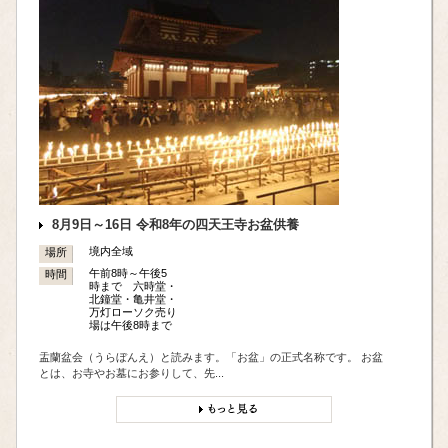
ご祈祷とは、「ご祈願」ともいい、御札に願意・願主の氏名を認め
（したため）、神さまや仏さまのご加護をいただけるように願い求
めることです。その内容は、商売繁盛、合格祈願、家内安全、身体
健全、病気平癒、厄除開運、良縁成就、子授け、安全祈願、交通安
全、など様々です。お札や護摩木に沢山書き込まれる方もいらっし
ゃいますが、そういう場合は心願成就、所願成就、諸願成就とされ
ると良いでしょう。
8月9日～16日 令和8年の四天王寺お盆供養
また節分や千日詣り、特別な年や限定された日に行うご祈祷や、七
境内全域
場所
五三、十三詣りといった人生の中で1回だけ行うご祈祷もありま
午前8時～午後5
時間
す。
時まで 六時堂・
北鐘堂・亀井堂・
万灯ローソク売り
しかし、ご祈祷は魔法や超能力ではありませんので、願ったから全
場は午後8時まで
てが叶うという簡単なものでもございませんのでご了承下さい。
盂蘭盆会（うらぼんえ）と読みます。「お盆」の正式名称です。 お盆
とは、お寺やお墓にお参りして、先...
平素は六時礼讃堂と万灯院でおこなっています。また太鼓楼、大黒