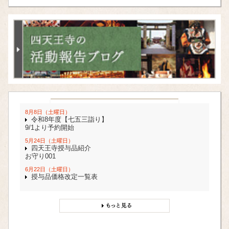
堂、元三大師堂では（毎月21日）にお申込みいただけます。その
他、それぞれのご本尊さまの縁日には下記のとおり法要を厳修いた
しますので、その予約は連日可能なお堂もあります。
行事
開催日
料金
（場所）
六時礼讃堂
5,000円
毎日
（六時堂）
10,000円
万灯院
3,000円
毎日
（万灯院）
5,000円
8月8日（土曜日）
元三大師会
3,000円
令和8年度【七五三詣り】
毎月3日
（元三大師堂）
5,000円
9/1より予約開始
辯才天法要
3,000円
5月24日（土曜日）
毎月21日
（亀遊嶋辯天堂）
5,000円
四天王寺授与品紹介
お守り001
不動尊護摩供
3,000円
毎月28日
（亀井不動堂）
5,000円
6月22日（土曜日）
授与品価格改定一覧表
大黒天まいり
3,000円
甲子の日
（大黒堂）
5,000円
節分星まつり
3,000円
2/3
（六時堂）
5,000円
二歳まいり
3,000円
2/15