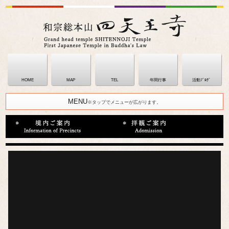
HOME
MAP
TEL
年間行事
活動ﾌﾞﾛｸﾞ
MENU
※タップでメニューが広がります。