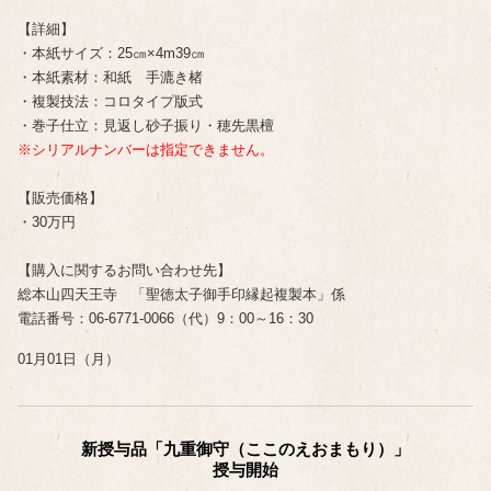
【詳細】
・本紙サイズ：25㎝×4m39㎝
・本紙素材：和紙 手漉き楮
・複製技法：コロタイプ版式
・巻子仕立：見返し砂子振り・穂先黒檀
※シリアルナンバーは指定できません。
【販売価格】
・30万円
【購入に関するお問い合わせ先】
総本山四天王寺 「聖徳太子御手印縁起複製本」係
電話番号：06-6771-0066（代）9：00～16：30
01月01日（月）
新授与品「九重御守（ここのえおまもり）」
授与開始