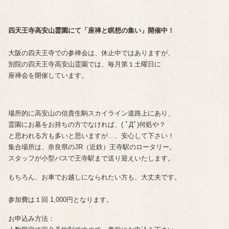
四天王寺高安山霊園にて「座禅と瞑想の集い」開催中！
大阪の四天王寺での参禅会は、休止中ではありますが、
別院の四天王寺高安山霊園では、毎月第１土曜日に
座禅会を開催しています。
場所的に高安山の信貴生駒スカイライン道路上にあり、
霊園にお墓をお持ちの方でなければ、( ﾟДﾟ)何処や？
と思われる方も多いと思いますが…、安心して下さい！
集合場所は、奈良県のJR（近鉄）王寺駅のロータリー。
スタッフが小型バスで王寺駅まで送り迎えいたします。
もちろん、お車でお越しになられたい方も、大丈夫です。
参加費は１回 1,000円となります。
お申込み方法：