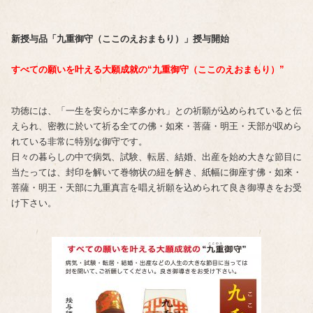
新授与品「九重御守（ここのえおまもり）」授与開始
すべての願いを叶える大願成就の“九重御守（ここのえおまもり）”
功徳には、「一生を安らかに幸多かれ」との祈願が込められていると伝
えられ、密教に於いて祈る全ての佛・如來・菩薩・明王・天部が収めら
れている非常に特別な御守です。
日々の暮らしの中で病気、試験、転居、結婚、出産を始め大きな節目に
当たっては、封印を解いて巻物状の紐を解き、紙幅に御座す佛・如來・
菩薩・明王・天部に九重真言を唱え祈願を込められて良き御導きをお受
け下さい。