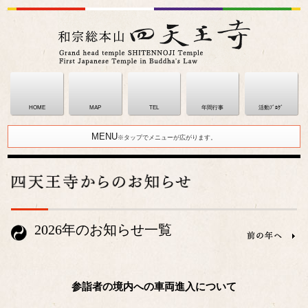
HOME
MAP
TEL
年間行事
活動ﾌﾞﾛｸﾞ
MENU
※タップでメニューが広がります。
2026年のお知らせ一覧
参詣者の境内への車両進入について