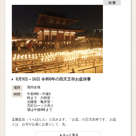
8月9日～16日 令和8年の四天王寺お盆供養
境内全域
場所
午前8時～午後5
時間
時まで 六時堂・
北鐘堂・亀井堂・
万灯ローソク売り
場は午後8時まで
盂蘭盆会（うらぼんえ）と読みます。「お盆」の正式名称です。 お盆
とは、お寺やお墓にお参りして、先...