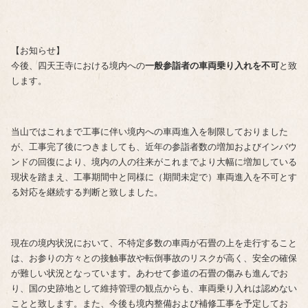
【お知らせ】
今後、四天王寺における境内への
一般参詣者の車両乗り入れを不可
と致
します。
当山ではこれまで工事に伴い境内への車両進入を制限しておりました
が、工事完了後につきましても、近年の参詣者数の増加およびインバウ
ンドの回復により、境内の人の往来がこれまでより大幅に増加している
現状を踏まえ、工事期間中と同様に（期間未定で）車両進入を不可とす
る対応を継続する判断と致しました。
現在の境内状況において、不特定多数の車両が石畳の上を走行すること
は、お参りの方々との接触事故や転倒事故のリスクが高く、安全の確保
が難しい状況となっています。あわせて参道の石畳の傷みも進んでお
り、国の史跡地として維持管理の観点からも、車両乗り入れは認めない
ことと致します。また、今後も境内整備および補修工事を予定してお