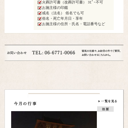
火葬許可書（改葬許可書） ｺﾋﾟｰ不可
お施主様の印鑑
戒名（法名） 俗名でも可
俗名・死亡年月日・享年
お施主様の住所・氏名・電話番号など