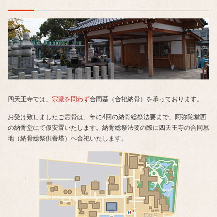
四天王寺では、
宗派を問わず
合同墓（合祀納骨）を承っております。
お受け致しましたご霊骨は、年に4回の納骨総祭法要まで、阿弥陀堂西
の納骨堂にて仮安置いたします。納骨総祭法要の際に四天王寺の合同墓
地（納骨総祭供養塔）へ合祀いたします。