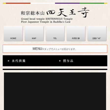
HOME
MAP
TEL
年間行事
活動ﾌﾞﾛｸﾞ
MENU
※タップでメニューが広がります。