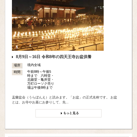
8月9日～16日 令和8年の四天王寺お盆供養
境内全域
場所
午前8時～午後5
時間
時まで 六時堂・
北鐘堂・亀井堂・
万灯ローソク売り
場は午後8時まで
盂蘭盆会（うらぼんえ）と読みます。「お盆」の正式名称です。 お盆
とは、お寺やお墓にお参りして、先...