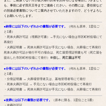
また、ご親族でない方が故人様のお骨をお持ちになる場合につきまして
も、事前に必ず四天王寺までご連絡ください。その際には、委任状など
の別途必要書類についてご案内させていただきますので、どうぞよろし
くお願いいたします。
●納骨には以下のいずれかの書類が必要です。
（何れも原本、1霊位ご
と1通）
・死体火葬許可証（埋葬許可書）→手元にない場合は市区町村役場にて
再発行
・火葬証明書 → 死体火葬許可証が手元にない場合、火葬場にて再発行
死体火葬許可証が発行不可の場合は、死亡届受理証明書も可（死亡届を
提出した市区町村役場にて発行）
※但し、死亡届は不可
●分骨には以下のいずれかの書類が必要です。
（何れも原本、1霊位ご
と1通）
・分骨証明書 → 火葬場管理者又は、墓地管理者等にて発行
・死体火葬許可証 → 手元にない場合は市区町村役場にて再発行
・火葬証明書 → 死体火葬許可証が手元にない場合、火葬場にて再発行
●改葬には以下の書類が必要です。
（原本に限る、1霊位ごと1通）
・改葬許可証