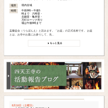
境内全域
場所
午前8時～午後5
時間
時まで 六時堂・
北鐘堂・亀井堂・
万灯ローソク売り
場は午後8時まで
盂蘭盆会（うらぼんえ）と読みます。「お盆」の正式名称です。 お盆
とは、お寺やお墓にお参りして、先...
8月16日（土曜日）