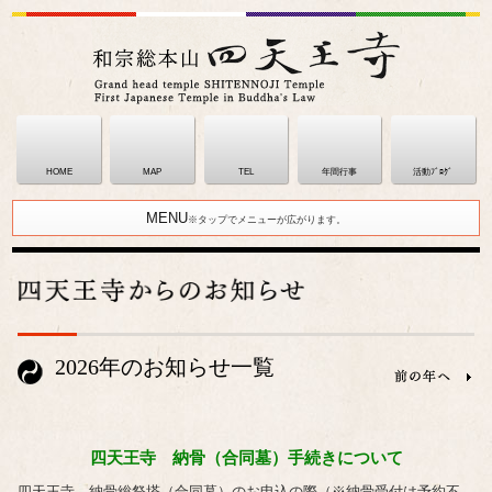
HOME
MAP
TEL
年間行事
活動ﾌﾞﾛｸﾞ
MENU
※タップでメニューが広がります。
2026年のお知らせ一覧
四天王寺 納骨（合同墓）手続きについて
四天王寺 納骨総祭塔（合同墓）のお申込の際（※納骨受付は予約不