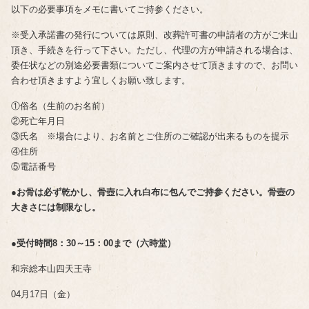
以下の必要事項をメモに書いてご持参ください。
※受入承諾書の発行については原則、改葬許可書の申請者の方がご来山
頂き、手続きを行って下さい。ただし、代理の方が申請される場合は、
委任状などの別途必要書類についてご案内させて頂きますので、お問い
合わせ頂きますよう宜しくお願い致します。
①俗名（生前のお名前）
②死亡年月日
③氏名 ※場合により、お名前とご住所のご確認が出来るものを提示
④住所
⑤電話番号
●お骨は必ず乾かし、骨壺に入れ白布に包んでご持参ください。骨壺の
大きさには制限なし。
●受付時間8：30～15：00まで（六時堂）
和宗総本山四天王寺
04月17日（金）