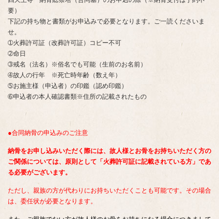
要）
下記の持ち物と書類がお申込みで必要となります。ご一読くださいま
せ。
➀火葬許可証（改葬許可証）コピー不可
➁命日
➂戒名（法名）※俗名でも可能（生前のお名前）
➃故人の行年 ※死亡時年齢（数え年）
➄お施主様（申込者）の印鑑（認め印鑑）
➅申込者の本人確認書類※住所の記載されたもの
●合同納骨の申込みのご注意
納骨をお申し込みいただく際には、故人様とお骨をお持ちいただく方の
ご関係については、原則として「火葬許可証に記載されている方」であ
る必要がございます。
ただし、親族の方が代わりにお持ちいただくことも可能です。その場合
は、委任状が必要となります。