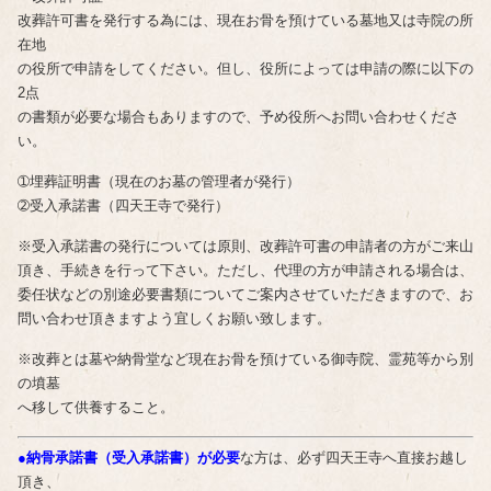
改葬許可書を発行する為には、現在お骨を預けている墓地又は寺院の所
在地
の役所で申請をしてください。但し、役所によっては申請の際に以下の
2点
の書類が必要な場合もありますので、予め役所へお問い合わせくださ
い。
➀埋葬証明書（現在のお墓の管理者が発行）
➁受入承諾書（四天王寺で発行）
※受入承諾書の発行については原則、改葬許可書の申請者の方がご来山
頂き、手続きを行って下さい。ただし、代理の方が申請される場合は、
委任状などの別途必要書類についてご案内させていただきますので、お
問い合わせ頂きますよう宜しくお願い致します。
※改葬とは墓や納骨堂など現在お骨を預けている御寺院、霊苑等から別
の墳墓
へ移して供養すること。
●納骨承諾書（受入承諾書）が必要
な方は、必ず四天王寺へ直接お越し
頂き、