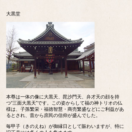
大黒堂
本尊は一体の像に大黒天、毘沙門天、弁才天の顔を持
つ“三面大黒天”です。この姿からして福の神トリオの仏
様は、子孫繁栄・福徳智慧・商売繁盛などにご利益があ
るとされ、昔から庶民の信仰が盛んでした。
毎甲子（きのえね）が御縁日として賑わいますが、特に